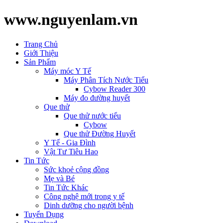
www.nguyenlam.vn
Trang Chủ
Giới Thiệu
Sản Phẩm
Máy móc Y Tế
Máy Phân Tích Nước Tiểu
Cybow Reader 300
Máy đo đường huyết
Que thử
Que thử nước tiểu
Cybow
Que thử Đường Huyết
Y Tế - Gia Đình
Vật Tư Tiêu Hao
Tin Tức
Sức khoẻ cộng đồng
Mẹ và Bé
Tin Tức Khác
Công nghệ mới trong y tế
Dinh dưỡng cho người bệnh
Tuyển Dụng