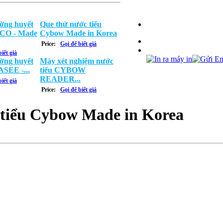
ờng huyết
Que thử nước tiểu
O - Made
Cybow Made in Korea
Price:
Gọi để biết giá
iết giá
ờng huyết
Máy xét nghiệm nước
ASEE -...
tiểu CYBOW
READER...
iết giá
Price:
Gọi để biết giá
 tiểu Cybow Made in Korea