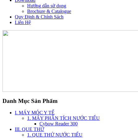
Download
Hướng dẫn sử dụng
Brochure & Catalogue
Quy Định & Chính Sách
Liên Hệ
Danh Mục Sản Phẩm
I. MÁY MÓC Y TẾ
1. MÁY PHÂN TÍCH NƯỚC TIỂU
Cybow Reader 300
III. QUE THỬ
1. QUE THỬ NƯỚC TIỂU