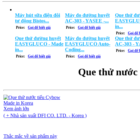
Máy hút sữa điện đôi
Máy đo đường huyết
Que thử đư
tự động Bistos...
AC-303 - YASEE -...
EASYGLUC
in...
Price:
Gọi để biết giá
Price:
Gọi để biết giá
Price:
Gọi để b
Que thử đường huyết
Máy đo đường huyết
Que thử đư
EASYGLUCO - Made
EASYGLUCO Auto-
AC-303 - Y
in...
Coding...
Price:
Gọi để b
Price:
Gọi để biết giá
Price:
Gọi để biết giá
Que thử nước
Xem ảnh lớn
( + Nhà sản xuất DFI CO. LTD. - Korea )
Thắc mắc về sản phẩm này