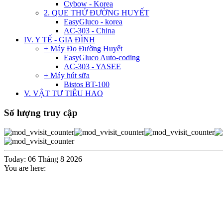
Cybow - Korea
2. QUE THỬ ĐƯỜNG HUYẾT
EasyGluco - korea
AC-303 - China
IV. Y TẾ - GIA ĐÌNH
+ Máy Đo Đường Huyết
EasyGluco Auto-coding
AC-303 - YASEE
+ Máy hút sữa
Bistos BT-100
V. VẬT TƯ TIÊU HAO
Số lượng truy cập
Today: 06 Tháng 8 2026
You are here: